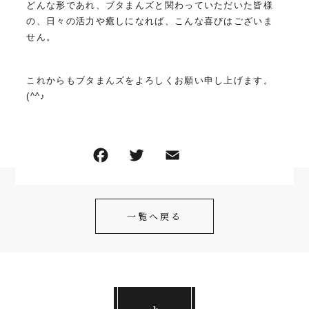
どんな形であれ、ブタまんズと関わっていただいた皆様
の、日々の活力や癒しになれば、こんな喜びはございま
せん。
これからもブタまんズをよろしくお願い申し上げます。
(^^♪
F
T
E
共
a
w
m
有
c
itt
ai
一覧へ戻る
e
er
l
b
o
o