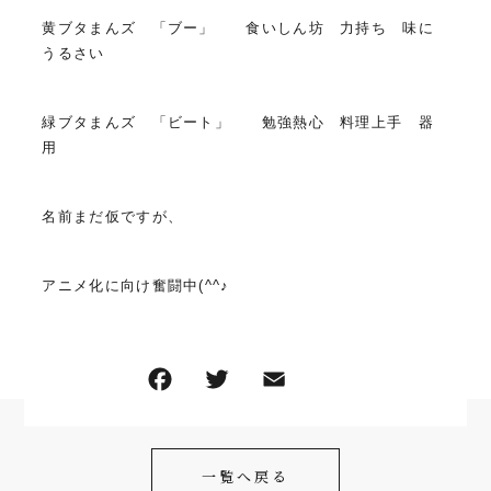
黄ブタまんズ 「ブー」 食いしん坊 力持ち 味に
うるさい
緑ブタまんズ 「ビート」 勉強熱心 料理上手 器
用
名前まだ仮ですが、
アニメ化に向け奮闘中(^^♪
F
T
E
共
a
w
m
有
c
itt
ai
一覧へ戻る
e
er
l