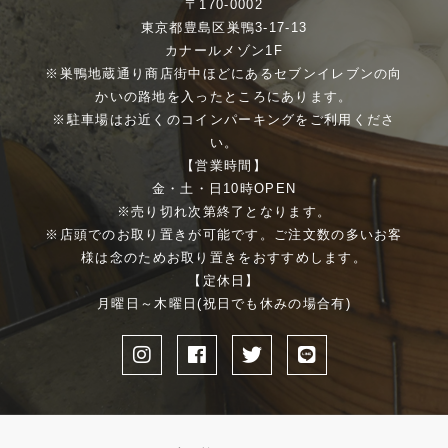
〒170-0002
東京都豊島区巣鴨3-17-13
カナールメゾン1F
※巣鴨地蔵通り商店街中ほどにあるセブンイレブンの向
かいの路地を入ったところにあります。
※駐車場はお近くのコインパーキングをご利用くださ
い。
【営業時間】
金・土・日10時OPEN
※売り切れ次第終了となります。
※店頭でのお取り置きが可能です。ご注文数の多いお客
様は念のためお取り置きをおすすめします。
【定休日】
月曜日～木曜日(祝日でも休みの場合有)